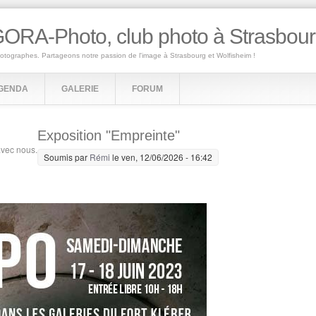
ORA-Photo, club photo à Strasbou
hotographes. Partageons notre passion de l'image à Strasbourg et Wolfisheim !
GENDA
GALERIE
FORUM
Exposition "Empreinte"
avec nous.
Soumis par
Rémi
le ven, 12/06/2026 - 16:42